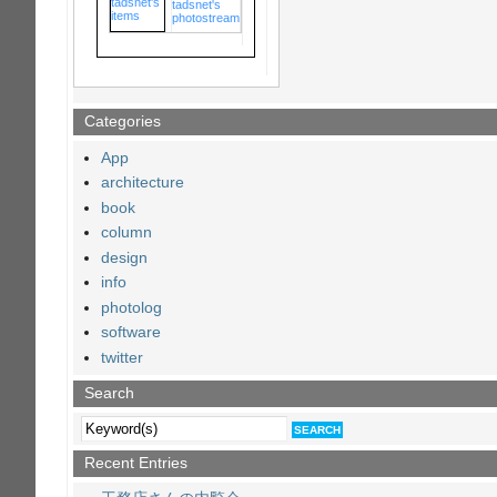
tadsnet's
photostream
Categories
App
architecture
book
column
design
info
photolog
software
twitter
Search
Recent Entries