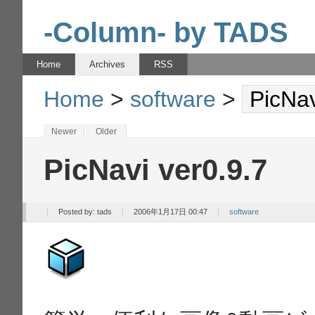
-Column- by TADS
Home
Archives
RSS
Home
>
software
>
PicNav
Newer
Older
PicNavi ver0.9.7
Posted by:
tads
2006年1月17日 00:47
software