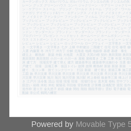
カーテンボックス
ガルバリウム
ガルバリウム
クシエルの矢
クシエルの矢
レーン
グッズ
グリーンハウス
コンペ
ジャクリーン・ケアリー
ジャクリー
ン・ケアリー
ストーム・ブリング・ワールド
ストーム・ブリング・ワール
ツナガリ
デイヴィッド&リー・エディングス
ノイタミナ
ノイタミナ
ノイ
ナ
ノイタミナ
ファンタジー
ファンタジー
フィルム
フジテレビ
フローリ
ブックレビュー
ブックレビュー
ブックレビュー
ブックレビュー
ブックレ
ー
ブックレビュー
ブックレビュー
ブックレビュー
ブックレビュー
ブック
ビュー
ブックレビュー
ブックレビュー
ブックレビュー
ブックレビュー
ブ
ンドン・サンダースン
ブランドン・サンダースン
ブランドン・サンダース
ブログパーツ
プレゼント
ヘッドセット
ホームページ
ホームボタンシール
ウス
ミストボーン
ミストボーン
リノベーション
レビュー
レビュー
レビ
レビュー
レビュー
レビュー
ロックウール
ロープウェイ
一文字葺き
一文
き
一文字葺き
一文字葺き
七夕
上棟
中村健治
二階建て
住宅
住宅
修理
修
入選
内藤寛
冬
冲方丁
冲方丁
分解
北海道
地縄
地鎮祭
基礎
基礎 養生 
礎立上 断熱材 新築
外観
大地震 大震災
天冥の標
契約
奥田英朗
奥田
奥田英郎
奥田英郎
小川一水
小川一水
屋根
屋根葺き
工事
工事
年賀
年賀
床
建て方 現場見学
建て替え
建方
建築基準法
建築基準法施行令
当選
復
戸建て 現場 設備工事 仮設トイレ
故障
故障
断熱材
新築
新築
新築 
建て 生コン車 捨てコンクリート 打設
新築 建て替え
新築工事
施工
工図
旅
早川文庫
早川文庫
早川文庫
早川文庫
早川文庫
早川文庫
早川文
川文庫
早川文庫
旭川
旭川
旭川空港
旭川駅
村上春樹
板倉準三展
棟上げ
き
江戸川
法令集
流山
現場
現場
現場 現場打合せ
直木賞
移転
空中ブラ
筋交い
箱根
米松
米松
紫陽花
羽目板
背筋検査
計算機
設備配管
退院
造作
造作枠
遣り方
金丸悠子
鉄筋
鎌倉
間柱
階段
階段手摺り
雲杉
電子書籍
電
配線
非公式
鶴岡八幡宮
Powered by
Movable Type 5