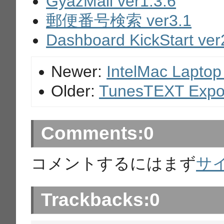
GyazMail ver1.3.6
郵便番号検索 ver3.1
Dashboard KickStart ver
Newer:
IntelMac La
Older:
TunesTEXT Expor
Comments:
0
コメントするにはまず
サ
Trackbacks:
0