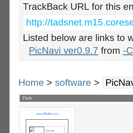
TrackBack URL for this en
http://tadsnet.m15.corese
Listed below are links to 
PicNavi ver0.9.7
from
-C
Home
>
software
>
PicNav
Flickr
www.
flick
r
.com
Go to