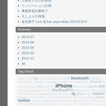
工務店さんの内覧会
リノベーション計画
事務所初仕事終了
久しぶりの現場
金丸悠子 Live @ bar yaya ebisu 2012/12/14
Archives
2013-07
2013-06
2013-05
2013-02
2012-12
All
Tag Cloud
bluetooth
App
1Q84
32GB
Apple
AppleStore
blog再開
Calculator
iBookG3
ChaosRings
FollowMe
GeniusBar
HDD換装
hp
HustleServer
ic
iPhone
live
info
Last.fm
iMT
indigo_blue
iOS4
iPad
iPhone4
jun
MacBookPro
Live
Logicool
Logitec
M555b
MagicMouse
memo
motolo
nj
retweet
photo
MOTS4.2
mouse
MovableType
movie
NEX-7
Plugin
Twitter
Retweet
S7-HD
SDHCカード
SSD
Stepserver
tads
Tpoint
Twilog
twitter
Ustream
widget
YearCard
YouTube
φ[phi]
あじさい
お知らせ
ア
サラスの贖罪
イヤホン
イヤホン
ウィジェット
ウェブサーバー
エラントリ