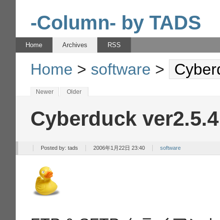
-Column- by TADS
Home
Archives
RSS
Home
>
software
>
Cyber
Newer
Older
Cyberduck ver2.5.4
Posted by:
tads
2006年1月22日 23:40
software