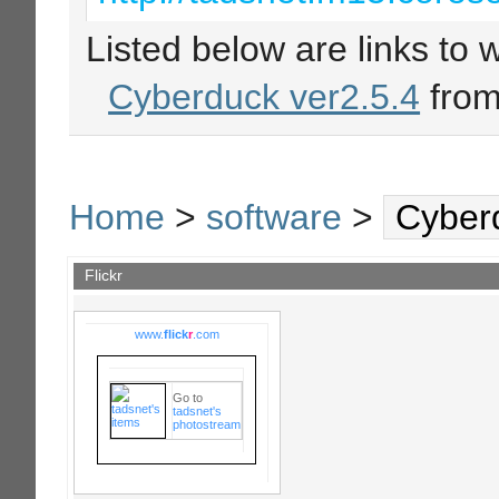
Listed below are links to 
Cyberduck ver2.5.4
fro
Home
>
software
>
Cyber
Flickr
www.
flick
r
.com
Go to
tadsnet's
photostream