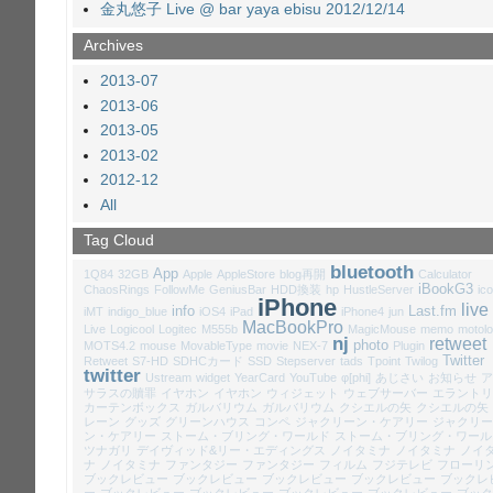
金丸悠子 Live @ bar yaya ebisu 2012/12/14
Archives
2013-07
2013-06
2013-05
2013-02
2012-12
All
Tag Cloud
bluetooth
App
1Q84
32GB
Apple
AppleStore
blog再開
Calculator
iBookG3
ChaosRings
FollowMe
GeniusBar
HDD換装
hp
HustleServer
ic
iPhone
live
info
Last.fm
iMT
indigo_blue
iOS4
iPad
iPhone4
jun
MacBookPro
Live
Logicool
Logitec
M555b
MagicMouse
memo
motolo
nj
retweet
photo
MOTS4.2
mouse
MovableType
movie
NEX-7
Plugin
Twitter
Retweet
S7-HD
SDHCカード
SSD
Stepserver
tads
Tpoint
Twilog
twitter
Ustream
widget
YearCard
YouTube
φ[phi]
あじさい
お知らせ
ア
サラスの贖罪
イヤホン
イヤホン
ウィジェット
ウェブサーバー
エラントリ
カーテンボックス
ガルバリウム
ガルバリウム
クシエルの矢
クシエルの矢
レーン
グッズ
グリーンハウス
コンペ
ジャクリーン・ケアリー
ジャクリー
ン・ケアリー
ストーム・ブリング・ワールド
ストーム・ブリング・ワール
ツナガリ
デイヴィッド&リー・エディングス
ノイタミナ
ノイタミナ
ノイ
ナ
ノイタミナ
ファンタジー
ファンタジー
フィルム
フジテレビ
フローリ
ブックレビュー
ブックレビュー
ブックレビュー
ブックレビュー
ブックレ
ー
ブックレビュー
ブックレビュー
ブックレビュー
ブックレビュー
ブック