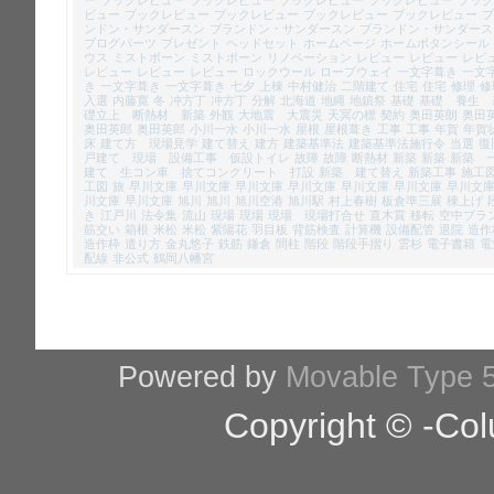
ビュー
ブックレビュー
ブックレビュー
ブックレビュー
ブックレビュー
ブ
ンドン・サンダースン
ブランドン・サンダースン
ブランドン・サンダース
ブログパーツ
プレゼント
ヘッドセット
ホームページ
ホームボタンシール
ウス
ミストボーン
ミストボーン
リノベーション
レビュー
レビュー
レビ
レビュー
レビュー
レビュー
ロックウール
ロープウェイ
一文字葺き
一文
き
一文字葺き
一文字葺き
七夕
上棟
中村健治
二階建て
住宅
住宅
修理
修
入選
内藤寛
冬
冲方丁
冲方丁
分解
北海道
地縄
地鎮祭
基礎
基礎 養生 
礎立上 断熱材 新築
外観
大地震 大震災
天冥の標
契約
奥田英朗
奥田
奥田英郎
奥田英郎
小川一水
小川一水
屋根
屋根葺き
工事
工事
年賀
年賀
床
建て方 現場見学
建て替え
建方
建築基準法
建築基準法施行令
当選
復
戸建て 現場 設備工事 仮設トイレ
故障
故障
断熱材
新築
新築
新築 
建て 生コン車 捨てコンクリート 打設
新築 建て替え
新築工事
施工
工図
旅
早川文庫
早川文庫
早川文庫
早川文庫
早川文庫
早川文庫
早川文
川文庫
早川文庫
旭川
旭川
旭川空港
旭川駅
村上春樹
板倉準三展
棟上げ
き
江戸川
法令集
流山
現場
現場
現場 現場打合せ
直木賞
移転
空中ブラ
筋交い
箱根
米松
米松
紫陽花
羽目板
背筋検査
計算機
設備配管
退院
造作
造作枠
遣り方
金丸悠子
鉄筋
鎌倉
間柱
階段
階段手摺り
雲杉
電子書籍
電
配線
非公式
鶴岡八幡宮
Powered by
Movable Type 5
Copyright © -Col