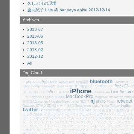
久しぶりの現場
金丸悠子 Live @ bar yaya ebisu 2012/12/14
Archives
2013-07
2013-06
2013-05
2013-02
2012-12
All
Tag Cloud
bluetooth
App
1Q84
32GB
Apple
AppleStore
blog再開
Calculator
iBookG3
ChaosRings
FollowMe
GeniusBar
HDD換装
hp
HustleServer
ic
iPhone
live
info
Last.fm
iMT
indigo_blue
iOS4
iPad
iPhone4
jun
MacBookPro
Live
Logicool
Logitec
M555b
MagicMouse
memo
motolo
nj
retweet
photo
MOTS4.2
mouse
MovableType
movie
NEX-7
Plugin
Twitter
Retweet
S7-HD
SDHCカード
SSD
Stepserver
tads
Tpoint
Twilog
twitter
Ustream
widget
YearCard
YouTube
φ[phi]
あじさい
お知らせ
ア
サラスの贖罪
イヤホン
イヤホン
ウィジェット
ウェブサーバー
エラントリ
カーテンボックス
ガルバリウム
ガルバリウム
クシエルの矢
クシエルの矢
レーン
グッズ
グリーンハウス
コンペ
ジャクリーン・ケアリー
ジャクリー
ン・ケアリー
ストーム・ブリング・ワールド
ストーム・ブリング・ワール
ツナガリ
デイヴィッド&リー・エディングス
ノイタミナ
ノイタミナ
ノイ
ナ
ノイタミナ
ファンタジー
ファンタジー
フィルム
フジテレビ
フローリ