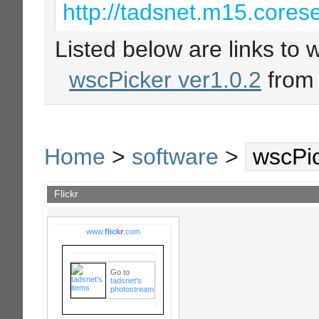
http://tadsnet.m15.corese
Listed below are links to 
wscPicker ver1.0.2
fro
Home
>
software
>
wscPic
Flickr
www.
flick
r
.com
Go to
tadsnet's
photostream