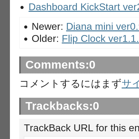
Dashboard KickStart ver
Newer:
Diana mini ver0
Older:
Flip Clock ver1.1
Comments:
0
コメントするにはまず
サ
Trackbacks:
0
TrackBack URL for this en