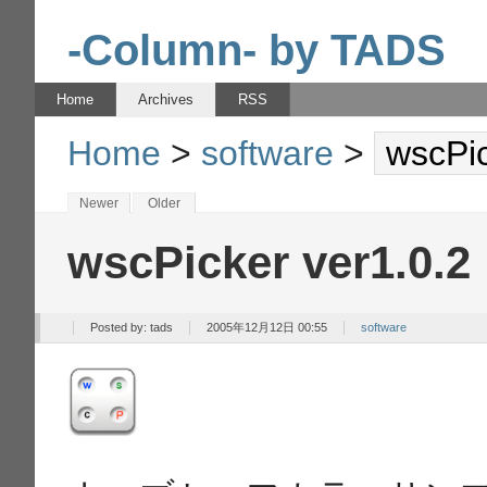
-Column- by TADS
Home
Archives
RSS
Home
>
software
>
wscPic
Newer
Older
wscPicker ver1.0.2
Posted by:
tads
2005年12月12日 00:55
software