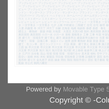
ブックレビュー
ブックレビュー
ブックレビュー
ブックレビュー
ブックレ
ー
ブックレビュー
ブックレビュー
ブックレビュー
ブックレビュー
ブック
ビュー
ブックレビュー
ブックレビュー
ブックレビュー
ブックレビュー
ブ
ンドン・サンダースン
ブランドン・サンダースン
ブランドン・サンダース
ブログパーツ
プレゼント
ヘッドセット
ホームページ
ホームボタンシール
ウス
ミストボーン
ミストボーン
リノベーション
レビュー
レビュー
レビ
レビュー
レビュー
レビュー
ロックウール
ロープウェイ
一文字葺き
一文
き
一文字葺き
一文字葺き
七夕
上棟
中村健治
二階建て
住宅
住宅
修理
修
入選
内藤寛
冬
冲方丁
冲方丁
分解
北海道
地縄
地鎮祭
基礎
基礎 養生 
礎立上 断熱材 新築
外観
大地震 大震災
天冥の標
契約
奥田英朗
奥田
奥田英郎
奥田英郎
小川一水
小川一水
屋根
屋根葺き
工事
工事
年賀
年賀
床
建て方 現場見学
建て替え
建方
建築基準法
建築基準法施行令
当選
復
戸建て 現場 設備工事 仮設トイレ
故障
故障
断熱材
新築
新築
新築 
建て 生コン車 捨てコンクリート 打設
新築 建て替え
新築工事
施工
工図
旅
早川文庫
早川文庫
早川文庫
早川文庫
早川文庫
早川文庫
早川文
川文庫
早川文庫
旭川
旭川
旭川空港
旭川駅
村上春樹
板倉準三展
棟上げ
き
江戸川
法令集
流山
現場
現場
現場 現場打合せ
直木賞
移転
空中ブラ
筋交い
箱根
米松
米松
紫陽花
羽目板
背筋検査
計算機
設備配管
退院
造作
造作枠
遣り方
金丸悠子
鉄筋
鎌倉
間柱
階段
階段手摺り
雲杉
電子書籍
電
配線
非公式
鶴岡八幡宮
Powered by
Movable Type 5
Copyright © -Col