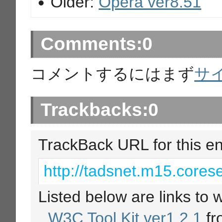
Older:
Opera ver8.51
Comments:
0
コメントするにはまず
サ
Trackbacks:
0
TrackBack URL for this en
http://tadsnet.m15.corese
Listed below are links to 
W3C Tool Kit ver1.2.1
f