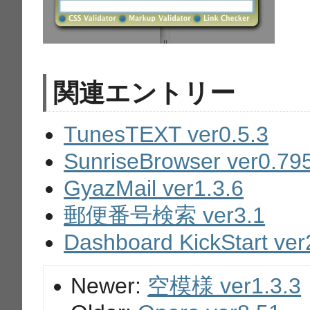
関連エントリー
TunesTEXT ver0.5.3
SunriseBrowser ver0.79
GyazMail ver1.3.6
郵便番号検索 ver3.1
Dashboard KickStart ver
Newer:
空模様 ver1.3.3