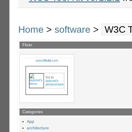
Home
>
software
>
W3C To
Flickr
www.
flick
r
.com
Go to
tadsnet's
photostream
Categories
App
architecture