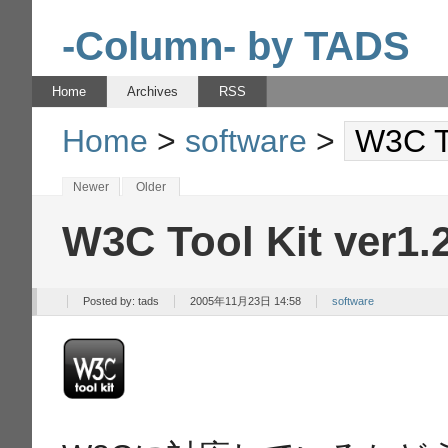
-Column- by TADS
Home
Archives
RSS
Home
>
software
>
W3C To
Newer
Older
W3C Tool Kit ver1.
Posted by:
tads
2005年11月23日 14:58
software