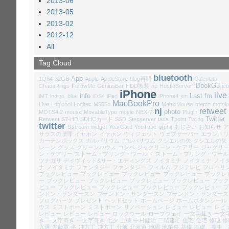
2013-06
2013-05
2013-02
2012-12
All
Tag Cloud
bluetooth
App
1Q84
32GB
Apple
AppleStore
blog再開
Calculator
iBookG3
ChaosRings
FollowMe
GeniusBar
HDD換装
hp
HustleServer
ic
iPhone
live
info
Last.fm
iMT
indigo_blue
iOS4
iPad
iPhone4
jun
MacBookPro
Live
Logicool
Logitec
M555b
MagicMouse
memo
motolo
nj
retweet
photo
MOTS4.2
mouse
MovableType
movie
NEX-7
Plugin
Twitter
Retweet
S7-HD
SDHCカード
SSD
Stepserver
tads
Tpoint
Twilog
twitter
Ustream
widget
YearCard
YouTube
φ[phi]
あじさい
お知らせ
ア
サラスの贖罪
イヤホン
イヤホン
ウィジェット
ウェブサーバー
エラントリ
カーテンボックス
ガルバリウム
ガルバリウム
クシエルの矢
クシエルの矢
レーン
グッズ
グリーンハウス
コンペ
ジャクリーン・ケアリー
ジャクリー
ン・ケアリー
ストーム・ブリング・ワールド
ストーム・ブリング・ワール
ツナガリ
デイヴィッド&リー・エディングス
ノイタミナ
ノイタミナ
ノイ
ナ
ノイタミナ
ファンタジー
ファンタジー
フィルム
フジテレビ
フローリ
ブックレビュー
ブックレビュー
ブックレビュー
ブックレビュー
ブックレ
ー
ブックレビュー
ブックレビュー
ブックレビュー
ブックレビュー
ブック
ビュー
ブックレビュー
ブックレビュー
ブックレビュー
ブックレビュー
ブ
ンドン・サンダースン
ブランドン・サンダースン
ブランドン・サンダース
ブログパーツ
プレゼント
ヘッドセット
ホームページ
ホームボタンシール
ウス
ミストボーン
ミストボーン
リノベーション
レビュー
レビュー
レビ
レビュー
レビュー
レビュー
ロックウール
ロープウェイ
一文字葺き
一文
き
一文字葺き
一文字葺き
七夕
上棟
中村健治
二階建て
住宅
住宅
修理
修
入選
内藤寛
冬
冲方丁
冲方丁
分解
北海道
地縄
地鎮祭
基礎
基礎 養生 