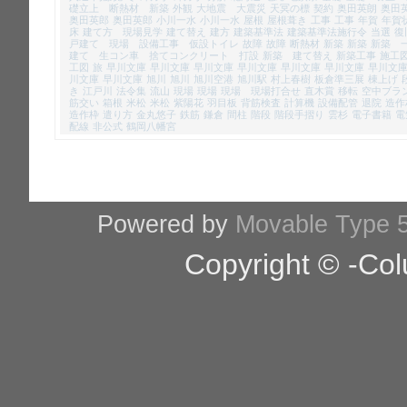
礎立上 断熱材 新築
外観
大地震 大震災
天冥の標
契約
奥田英朗
奥田
奥田英郎
奥田英郎
小川一水
小川一水
屋根
屋根葺き
工事
工事
年賀
年賀
床
建て方 現場見学
建て替え
建方
建築基準法
建築基準法施行令
当選
復
戸建て 現場 設備工事 仮設トイレ
故障
故障
断熱材
新築
新築
新築 
建て 生コン車 捨てコンクリート 打設
新築 建て替え
新築工事
施工
工図
旅
早川文庫
早川文庫
早川文庫
早川文庫
早川文庫
早川文庫
早川文
川文庫
早川文庫
旭川
旭川
旭川空港
旭川駅
村上春樹
板倉準三展
棟上げ
き
江戸川
法令集
流山
現場
現場
現場 現場打合せ
直木賞
移転
空中ブラ
筋交い
箱根
米松
米松
紫陽花
羽目板
背筋検査
計算機
設備配管
退院
造作
造作枠
遣り方
金丸悠子
鉄筋
鎌倉
間柱
階段
階段手摺り
雲杉
電子書籍
電
配線
非公式
鶴岡八幡宮
Powered by
Movable Type 5
Copyright © -Col