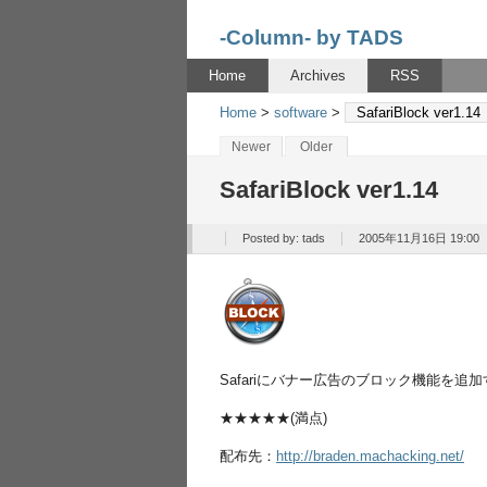
-Column- by TADS
Home
Archives
RSS
Home
>
software
>
SafariBlock ver1.14
Newer
Older
SafariBlock ver1.14
Posted by:
tads
2005年11月16日 19:00
Safariにバナー広告のブロック機能を追
★★★★★(満点)
配布先：
http://braden.machacking.net/