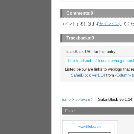
Comments:
0
コメントするにはまず
サインイン
してく
Trackbacks:
0
TrackBack URL for this entry
http://tadsnet.m15.coreserver.jp/mtos
Listed below are links to weblogs that r
SafariBlock ver1.14
from
-Column- 
Home
>
software
>
SafariBlock ver1.14
Flickr
www.
flick
r
.com