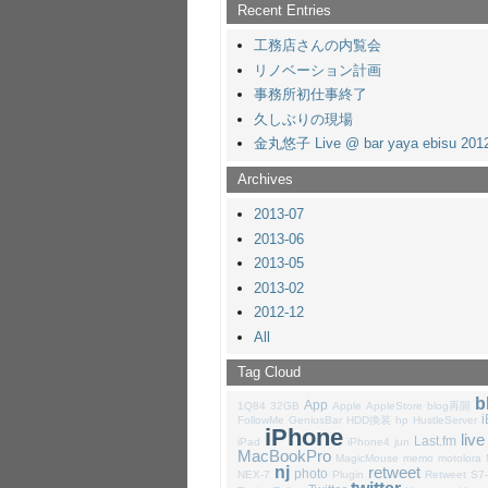
Recent Entries
工務店さんの内覧会
リノベーション計画
事務所初仕事終了
久しぶりの現場
金丸悠子 Live @ bar yaya ebisu 2012
Archives
2013-07
2013-06
2013-05
2013-02
2012-12
All
Tag Cloud
b
App
1Q84
32GB
Apple
AppleStore
blog再開
FollowMe
GeniusBar
HDD換装
hp
HustleServer
iPhone
live
Last.fm
iPad
iPhone4
jun
MacBookPro
MagicMouse
memo
motolora
nj
retweet
photo
NEX-7
Plugin
Retweet
S7