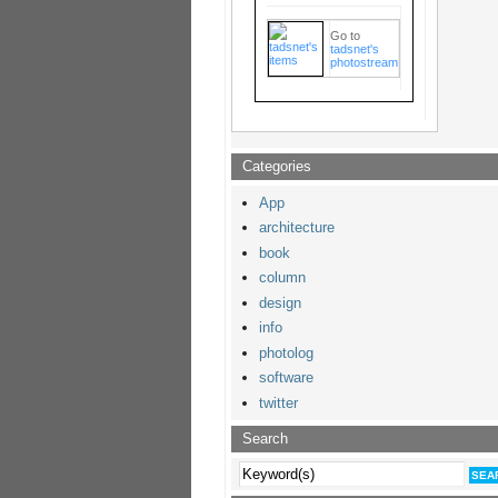
Go to
tadsnet's
photostream
Categories
App
architecture
book
column
design
info
photolog
software
twitter
Search