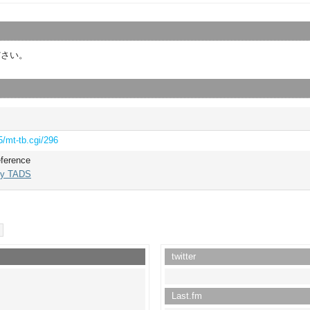
ださい。
5/mt-tb.cgi/296
eference
by TADS
twitter
Last.fm