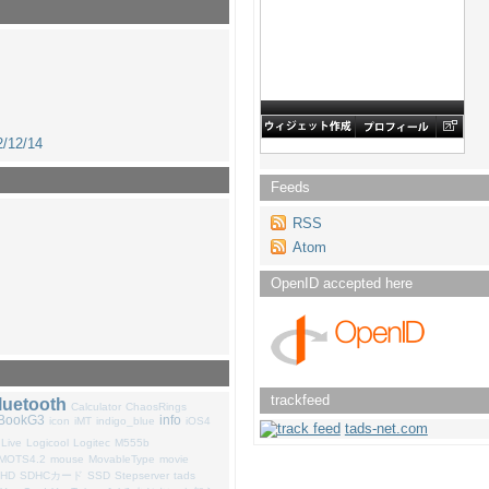
/12/14
Feeds
RSS
Atom
OpenID accepted here
trackfeed
luetooth
Calculator
ChaosRings
iBookG3
info
icon
iMT
indigo_blue
iOS4
tads-net.com
Live
Logicool
Logitec
M555b
MOTS4.2
mouse
MovableType
movie
-HD
SDHCカード
SSD
Stepserver
tads