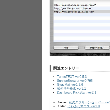
関連エントリー
TunesTEXT ver0.5.3
SunriseBrowser ver0.795
GyazMail ver1.3.6
郵便番号検索 ver3.1
Dashboard KickStart ver2.1
Newer:
花火スクリーンセーバー ver2.
Older:
ふわふわマウス ver1.0