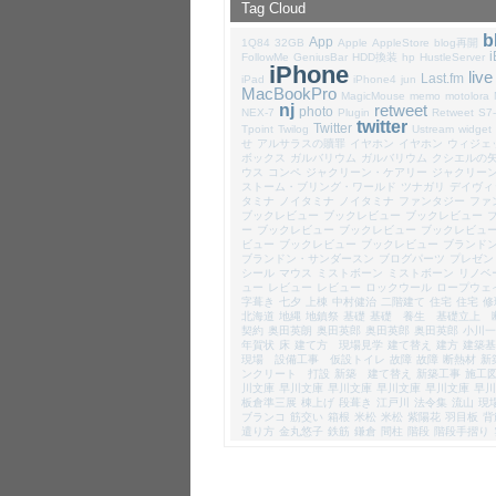
Tag Cloud
b
App
1Q84
32GB
Apple
AppleStore
blog再開
FollowMe
GeniusBar
HDD換装
hp
HustleServer
iPhone
live
Last.fm
iPad
iPhone4
jun
MacBookPro
MagicMouse
memo
motolora
nj
retweet
photo
NEX-7
Plugin
Retweet
S7
twitter
Twitter
Tpoint
Twilog
Ustream
widget
せ
アルサラスの贖罪
イヤホン
イヤホン
ウィジェ
ボックス
ガルバリウム
ガルバリウム
クシエルの
ウス
コンペ
ジャクリーン・ケアリー
ジャクリー
ストーム・ブリング・ワールド
ツナガリ
デイヴィ
タミナ
ノイタミナ
ノイタミナ
ファンタジー
ファ
ブックレビュー
ブックレビュー
ブックレビュー
ー
ブックレビュー
ブックレビュー
ブックレビュ
ビュー
ブックレビュー
ブックレビュー
ブランド
ブランドン・サンダースン
ブログパーツ
プレゼン
シール
マウス
ミストボーン
ミストボーン
リノベ
ュー
レビュー
レビュー
ロックウール
ロープウェ
字葺き
七夕
上棟
中村健治
二階建て
住宅
住宅
修
北海道
地縄
地鎮祭
基礎
基礎 養生 基礎立上 
契約
奥田英朗
奥田英郎
奥田英郎
奥田英郎
小川一
年賀状
床
建て方 現場見学
建て替え
建方
建築基
現場 設備工事 仮設トイレ
故障
故障
断熱材
新
ンクリート 打設
新築 建て替え
新築工事
施工
川文庫
早川文庫
早川文庫
早川文庫
早川文庫
早川
板倉準三展
棟上げ
段葺き
江戸川
法令集
流山
現
ブランコ
筋交い
箱根
米松
米松
紫陽花
羽目板
背
遣り方
金丸悠子
鉄筋
鎌倉
間柱
階段
階段手摺り