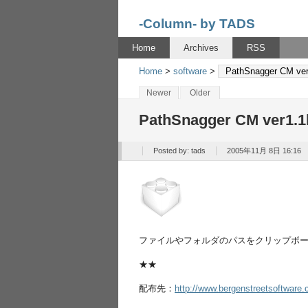
-Column- by TADS
Home
Archives
RSS
Home
>
software
>
PathSnagger CM ver
Newer
Older
PathSnagger CM ver1.1
Posted by:
tads
2005年11月 8日 16:16
ファイルやフォルダのパスをクリップボ
★★
配布先：
http://www.bergenstreetsoftware.