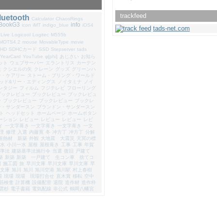
trackfeed
luetooth
Calculator
ChaosRings
iBookG3
info
icon
iMT
indigo_blue
iOS4
tads-net.com
Live
Logicool
Logitec
M555b
MOTS4.2
mouse
MovableType
movie
-HD
SDHCカード
SSD
Stepserver
tads
YearCard
YouTube
φ[phi]
あじさい
お知ら
ット
ウェブサーバー
エラントリス
カーテン
矢
クシエルの矢
クレーン
グッズ
グリーンハ
ン・ケアリー
ストーム・ブリング・ワールド
ッド&リー・エディングス
ノイタミナ
ノイ
ンタジー
フィルム
フジテレビ
フローリング
ブックレビュー
ブックレビュー
ブックレビュ
ー
ブックレビュー
ブックレビュー
ブックレ
ン・サンダースン
ブランドン・サンダースン
ト
ヘッドセット
ホームページ
ホームボタン
ーション
レビュー
レビュー
レビュー
レビ
イ
一文字葺き
一文字葺き
一文字葺き
一文
理
修理
入選
内藤寛
冬
冲方丁
冲方丁
分解
断熱材 新築
外観
大地震 大震災
天冥の標
水
小川一水
屋根
屋根葺き
工事
工事
年賀
準法
建築基準法施行令
当選
復旧
戸建て
築
新築
新築 一戸建て 生コン車 捨てコ
図
施工図
旅
早川文庫
早川文庫
早川文庫
早
文庫
旭川
旭川
旭川空港
旭川駅
村上春樹
場
現場
現場 現場打合せ
直木賞
移転
空中
筋検査
計算機
設備配管
退院
造作材
造作枠
雲杉
電子書籍
電気配線
非公式
鶴岡八幡宮