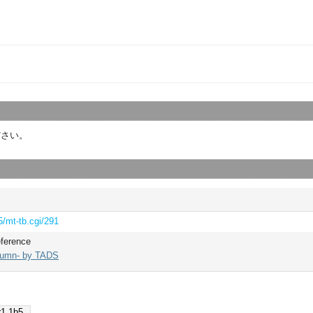
ださい。
5/mt-tb.cgi/291
eference
lumn- by TADS
1.1b5