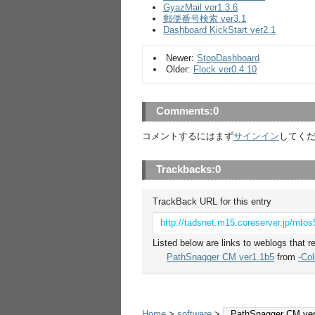
GyazMail ver1.3.6
郵便番号検索 ver3.1
Dashboard KickStart ver2.1
Newer:
StopDashboard
Older:
Flock ver0.4.10
Comments:
0
コメントするにはまず
サインイン
してく
Trackbacks:
0
TrackBack URL for this entry
http://tadsnet.m15.coreserver.jp/mtos
Listed below are links to weblogs that r
PathSnagger CM ver1.1b5
from
-Co
Home
>
software
>
PathSnagger CM ver