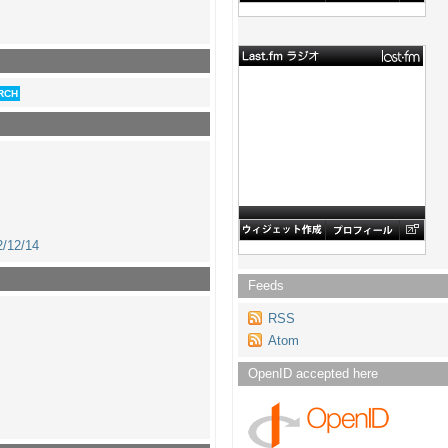
/12/14
Feeds
RSS
Atom
OpenID accepted here