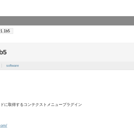
1.1b5
b5
software
ードに取得するコンテクストメニュープラグイン
com/