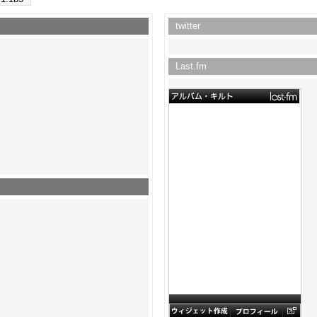
twitter
Last.fm