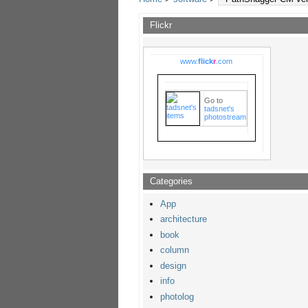
Flickr
www.
flick
r
.com
Go to
tadsnet's
photostream
Categories
App
architecture
book
column
design
info
photolog