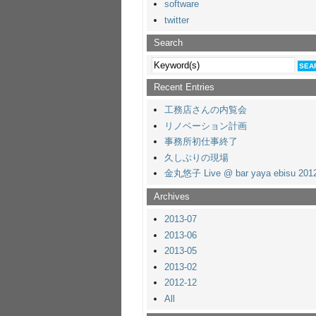
software
twitter
Search
Recent Entries
工務店さんの内覧会
リノベーション計画
事務所初仕事終了
久しぶりの現場
金丸悠子 Live @ bar yaya ebisu 2012
Archives
2013-07
2013-06
2013-05
2013-02
2012-12
All