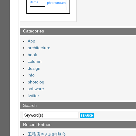
photostream
Categories
App
architecture
book
column
design
info
photolog
software
twitter
Search
Recent Entries
工務店さんの内覧会