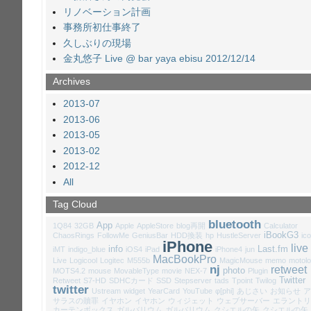
リノベーション計画
事務所初仕事終了
久しぶりの現場
金丸悠子 Live @ bar yaya ebisu 2012/12/14
Archives
2013-07
2013-06
2013-05
2013-02
2012-12
All
Tag Cloud
bluetooth
App
1Q84
32GB
Apple
AppleStore
blog再開
Calculator
iBookG3
ChaosRings
FollowMe
GeniusBar
HDD換装
hp
HustleServer
ic
iPhone
live
info
Last.fm
iMT
indigo_blue
iOS4
iPad
iPhone4
jun
MacBookPro
Live
Logicool
Logitec
M555b
MagicMouse
memo
motolo
nj
retweet
photo
MOTS4.2
mouse
MovableType
movie
NEX-7
Plugin
Twitter
Retweet
S7-HD
SDHCカード
SSD
Stepserver
tads
Tpoint
Twilog
twitter
Ustream
widget
YearCard
YouTube
φ[phi]
あじさい
お知らせ
ア
サラスの贖罪
イヤホン
イヤホン
ウィジェット
ウェブサーバー
エラントリ
カーテンボックス
ガルバリウム
ガルバリウム
クシエルの矢
クシエルの矢