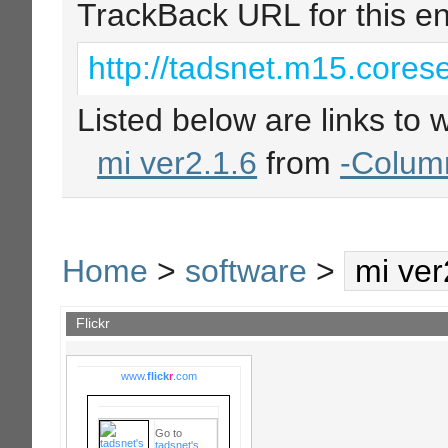
TrackBack URL for this en
http://tadsnet.m15.corese
Listed below are links to 
mi ver2.1.6
from
-Colum
Home
>
software
>
mi ver
Flickr
www.
flick
r
.com
Go to
tadsnet's