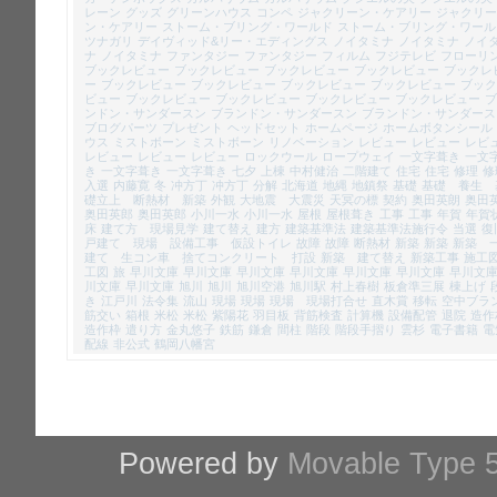
レーン
グッズ
グリーンハウス
コンペ
ジャクリーン・ケアリー
ジャクリー
ン・ケアリー
ストーム・ブリング・ワールド
ストーム・ブリング・ワール
ツナガリ
デイヴィッド&リー・エディングス
ノイタミナ
ノイタミナ
ノイ
ナ
ノイタミナ
ファンタジー
ファンタジー
フィルム
フジテレビ
フローリ
ブックレビュー
ブックレビュー
ブックレビュー
ブックレビュー
ブックレ
ー
ブックレビュー
ブックレビュー
ブックレビュー
ブックレビュー
ブック
ビュー
ブックレビュー
ブックレビュー
ブックレビュー
ブックレビュー
ブ
ンドン・サンダースン
ブランドン・サンダースン
ブランドン・サンダース
ブログパーツ
プレゼント
ヘッドセット
ホームページ
ホームボタンシール
ウス
ミストボーン
ミストボーン
リノベーション
レビュー
レビュー
レビ
レビュー
レビュー
レビュー
ロックウール
ロープウェイ
一文字葺き
一文
き
一文字葺き
一文字葺き
七夕
上棟
中村健治
二階建て
住宅
住宅
修理
修
入選
内藤寛
冬
冲方丁
冲方丁
分解
北海道
地縄
地鎮祭
基礎
基礎 養生 
礎立上 断熱材 新築
外観
大地震 大震災
天冥の標
契約
奥田英朗
奥田
奥田英郎
奥田英郎
小川一水
小川一水
屋根
屋根葺き
工事
工事
年賀
年賀
床
建て方 現場見学
建て替え
建方
建築基準法
建築基準法施行令
当選
復
戸建て 現場 設備工事 仮設トイレ
故障
故障
断熱材
新築
新築
新築 
建て 生コン車 捨てコンクリート 打設
新築 建て替え
新築工事
施工
工図
旅
早川文庫
早川文庫
早川文庫
早川文庫
早川文庫
早川文庫
早川文
川文庫
早川文庫
旭川
旭川
旭川空港
旭川駅
村上春樹
板倉準三展
棟上げ
き
江戸川
法令集
流山
現場
現場
現場 現場打合せ
直木賞
移転
空中ブラ
筋交い
箱根
米松
米松
紫陽花
羽目板
背筋検査
計算機
設備配管
退院
造作
造作枠
遣り方
金丸悠子
鉄筋
鎌倉
間柱
階段
階段手摺り
雲杉
電子書籍
電
配線
非公式
鶴岡八幡宮
Powered by
Movable Type 5