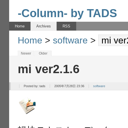
-Column- by TADS
Home
Archives
RSS
Home
>
software
>
mi ver
Newer
Older
mi ver2.1.6
Posted by:
tads
2005年7月28日 23:36
software