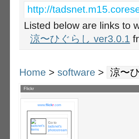
http://tadsnet.m15.corese
Listed below are links to 
涼〜ひぐらし ver3.0.1
f
Home
>
software
>
涼〜ひぐ
Flickr
www.
flick
r
.com
Go to
tadsnet's
photostream