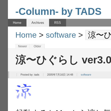
-Column- by TADS
Home
Archives
RSS
Home
>
software
>
涼〜ひぐ
Newer
Older
涼〜ひぐらし ver3.0
Posted by:
tads
2005年7月16日 14:48
software