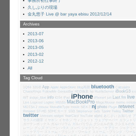
事務所初仕事終了
久しぶりの現場
金丸悠子 Live @ bar yaya ebisu 2012/12/14
Archives
2013-07
2013-06
2013-05
2013-02
2012-12
All
Tag Cloud
bluetooth
App
1Q84
32GB
Apple
AppleStore
blog再開
Calculator
iBookG3
ChaosRings
FollowMe
GeniusBar
HDD換装
hp
HustleServer
ic
iPhone
live
info
Last.fm
iMT
indigo_blue
iOS4
iPad
iPhone4
jun
MacBookPro
Live
Logicool
Logitec
M555b
MagicMouse
memo
motolo
nj
retweet
photo
MOTS4.2
mouse
MovableType
movie
NEX-7
Plugin
Twitter
Retweet
S7-HD
SDHCカード
SSD
Stepserver
tads
Tpoint
Twilog
twitter
Ustream
widget
YearCard
YouTube
φ[phi]
あじさい
お知らせ
ア
サラスの贖罪
イヤホン
イヤホン
ウィジェット
ウェブサーバー
エラントリ
カーテンボックス
ガルバリウム
ガルバリウム
クシエルの矢
クシエルの矢
レーン
グッズ
グリーンハウス
コンペ
ジャクリーン・ケアリー
ジャクリー
ン・ケアリー
ストーム・ブリング・ワールド
ストーム・ブリング・ワール
ツナガリ
デイヴィッド&リー・エディングス
ノイタミナ
ノイタミナ
ノイ