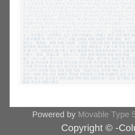
ナ
ノイタミナ
ファンタジー
ファンタジー
フィルム
フジテレビ
フローリ
ブックレビュー
ブックレビュー
ブックレビュー
ブックレビュー
ブックレ
ー
ブックレビュー
ブックレビュー
ブックレビュー
ブックレビュー
ブック
ビュー
ブックレビュー
ブックレビュー
ブックレビュー
ブックレビュー
ブ
ンドン・サンダースン
ブランドン・サンダースン
ブランドン・サンダース
ブログパーツ
プレゼント
ヘッドセット
ホームページ
ホームボタンシール
ウス
ミストボーン
ミストボーン
リノベーション
レビュー
レビュー
レビ
レビュー
レビュー
レビュー
ロックウール
ロープウェイ
一文字葺き
一文
き
一文字葺き
一文字葺き
七夕
上棟
中村健治
二階建て
住宅
住宅
修理
修
入選
内藤寛
冬
冲方丁
冲方丁
分解
北海道
地縄
地鎮祭
基礎
基礎 養生 
礎立上 断熱材 新築
外観
大地震 大震災
天冥の標
契約
奥田英朗
奥田
奥田英郎
奥田英郎
小川一水
小川一水
屋根
屋根葺き
工事
工事
年賀
年賀
床
建て方 現場見学
建て替え
建方
建築基準法
建築基準法施行令
当選
復
戸建て 現場 設備工事 仮設トイレ
故障
故障
断熱材
新築
新築
新築 
建て 生コン車 捨てコンクリート 打設
新築 建て替え
新築工事
施工
工図
旅
早川文庫
早川文庫
早川文庫
早川文庫
早川文庫
早川文庫
早川文
川文庫
早川文庫
旭川
旭川
旭川空港
旭川駅
村上春樹
板倉準三展
棟上げ
き
江戸川
法令集
流山
現場
現場
現場 現場打合せ
直木賞
移転
空中ブラ
筋交い
箱根
米松
米松
紫陽花
羽目板
背筋検査
計算機
設備配管
退院
造作
造作枠
遣り方
金丸悠子
鉄筋
鎌倉
間柱
階段
階段手摺り
雲杉
電子書籍
電
配線
非公式
鶴岡八幡宮
Powered by
Movable Type 5
Copyright © -Col